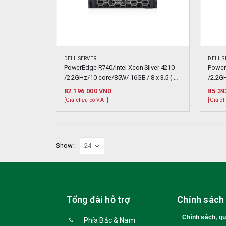
DELL SERVER
DELL S
PowerEdge R740/Intel Xeon Silver 4210 
PowerE
/2.2GHz/10-core/85W/ 16GB / 8 x 3.5 ( 
/2.2G
Hotplug )
(Hotp
82.196.000
VND
85.39
[Giá chưa có VAT]
[Giá c
Show:
Tổng đài hỗ trợ
Chính sách
Chính sách, q
Phía Bắc & Nam