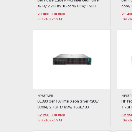
Dell PowerEdge R440/Intel Xeon Silver 
Dell 
4214/ 2.2GHz/ 10-core/ 85W/ 16GB 
core/ 
(8×2.5Hotplug)
Hotpl
73.088.000
VND
21.43
[Giá chưa có VAT]
[Giá c
HP SERVER
HP SER
DL380 Gen10 / Intel Xeon Silver 4208/ 
HP Pr
8Core/ 2.1GHz/ 85W/ 16GB/ 8SFF
1.7GH
52.250.000
VND
52.25
[Giá chưa có VAT]
[Giá c