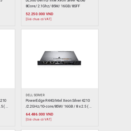
5 
DL360 Gen10/ Intel Xeon Silver 4208/ 
8Core/ 2.1Ghz/ 85W/ 16GB/ 8SFF
52.250.000
VND
[Giá chưa có VAT]
DELL SERVER
210 
PowerEdge R440/Intel Xeon Silver 4210 
 ( 
/2.2GHz/10-core/85W/ 16GB / 8 x 2.5 ( 
Hotplug )
64.486.000
VND
[Giá chưa có VAT]