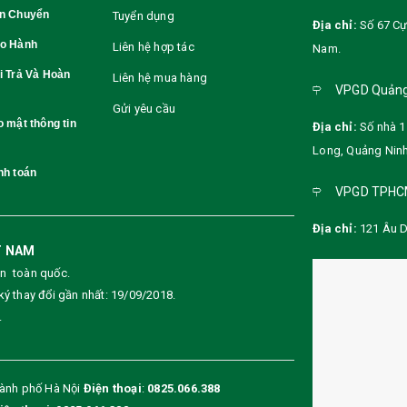
ận Chuyển
Tuyển dụng
Địa chỉ:
Số 67 Cự
ảo Hành
Liên hệ hợp tác
Nam
.
i Trả Và Hoàn
Liên hệ mua hàng
VPGD Quảng
Gửi yêu cầu
 mật thông tin
Địa chỉ:
Số nhà 1
Long, Quảng Nin
nh toán
VPGD TPH
Địa chỉ:
121 Âu D
T NAM
ên toàn quốc.
ý thay đổi gần nhất: 19/09/2018.
.
hành phố Hà Nội
Điện thoại
:
0825.066.388