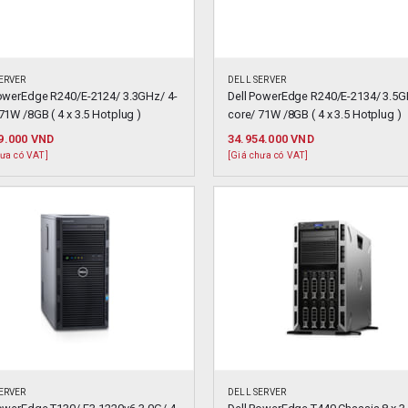
ERVER
DELL SERVER
PowerEdge R240/E-2124/ 3.3GHz/ 4-
Dell PowerEdge R240/E-2134/ 3.5G
71W /8GB ( 4 x 3.5 Hotplug )
core/ 71W /8GB ( 4 x 3.5 Hotplug )
9.000
VND
34.954.000
VND
hưa có VAT]
[Giá chưa có VAT]
ERVER
DELL SERVER