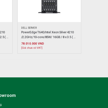
DELL SERVER
210 
PowerEdge T640/Intel Xeon Silver 4210 
.5 ( 
/2.2GHz/10-core/85W/ 16GB / 8 x 3.5 ( 
Hotplug )
78.010.000
VND
[Giá chưa có VAT]
howroom
ội