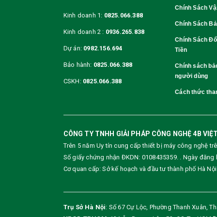
Chính Sách V
Kinh doanh 1:
0825.066.388
Chính Sách B
Kinh doanh 2 :
0936.265.838
Chính Sách Đổ
Dự án:
0982.156.694
Tiền
Bảo hành:
0825.066.388
Chính sách bảo
người dùng
CSKH:
0825.066.388
Cách thức tha
CÔNG TY TNHH GIẢI PHÁP CÔNG NGHỆ 4B VIỆ
Trên 5 năm Uy tín cung cấp thiết bị máy công nghệ tr
Số giấy chứng nhận ĐKDN: 0108435359. . Ngày đăng k
Cơ quan cấp: Sở kế hoạch và đầu tư thành phố Hà Nội
Trụ Sở Hà Nội
: Số 67 Cự Lộc, Phường Thanh Xuân, T