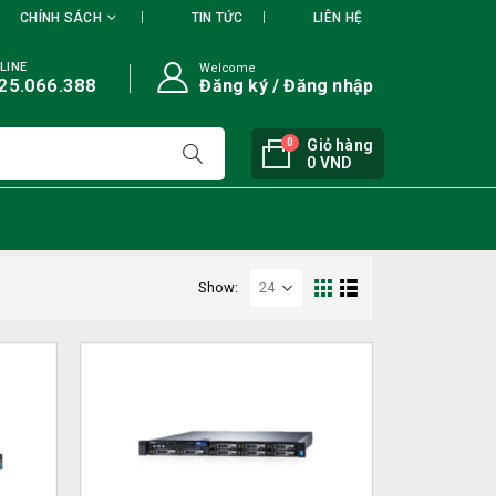
CHÍNH SÁCH
TIN TỨC
LIÊN HỆ
LINE
Welcome
25.066.388
Đăng ký / Đăng nhập
0
Giỏ hàng
0
VND
Show: