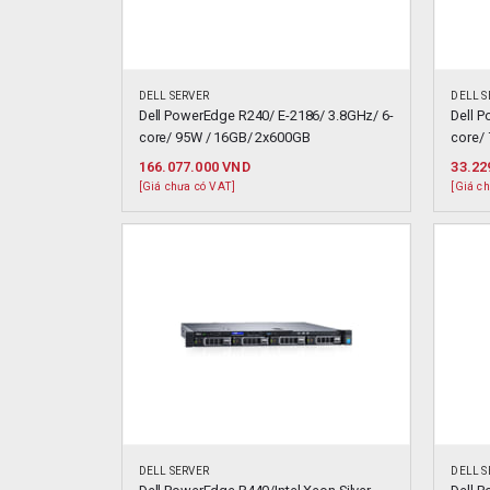
DELL SERVER
DELL S
Dell PowerEdge R240/ E-2186/ 3.8GHz/ 6-
Dell 
core/ 95W / 16GB/ 2x600GB
core/ 
166.077.000
VND
33.22
[Giá chưa có VAT]
[Giá c
DELL SERVER
DELL S