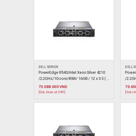
DELL SERVER
DELL S
PowerEdge R540/Intel Xeon Silver 4210 
PowerE
/2.2GHz/10-core/85W/ 16GB / 12 x 3.5 ( 
/2.2GH
Hotplug )
Hotpl
73.088.000
VND
70.65
[Giá chưa có VAT]
[Giá c