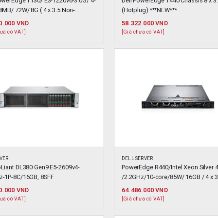
PowerEdge T130/ E3-1220v6-3.0G/ 4-
Dell PowerEdge T440 Chassis 8 x 3.
8MB/ 72W/ 8G ( 4 x 3.5 Non-
(Hotplug) ***NEW***
ug )
0.000
VND
58.322.000
VND
hưa có VAT]
[Giá chưa có VAT]
VER
DELL SERVER
oLiant DL380 Gen9 E5-2609v4-
PowerEdge R440/Intel Xeon Silver 4
z-1P-8C/16GB, 8SFF
/2.2GHz/10-core/85W/ 16GB / 4 x 3.5
Hotplug )
0.000
VND
64.486.000
VND
hưa có VAT]
[Giá chưa có VAT]