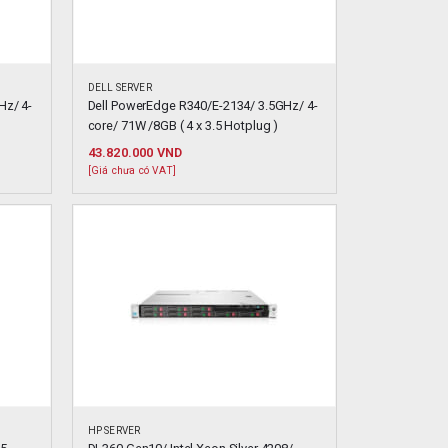
DELL SERVER
Hz/ 4-
Dell PowerEdge R340/E-2134/ 3.5GHz/ 4-
core/ 71W /8GB ( 4 x 3.5 Hotplug )
43.820.000
VND
[Giá chưa có VAT]
HP SERVER