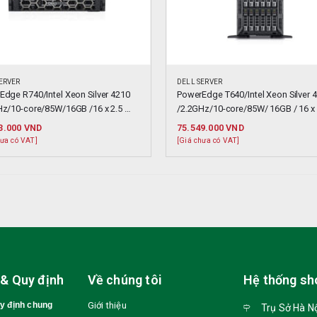
ERVER
DELL SERVER
dge R740/Intel Xeon Silver 4210 
PowerEdge T640/Intel Xeon Silver 4
Hz/10-core/85W/16GB /16 x 2.5 
/2.2GHz/10-core/85W/ 16GB / 16 x 2
lug)
Hotplug )
3.000
VND
75.549.000
VND
hưa có VAT]
[Giá chưa có VAT]
 & Quy định
Về chúng tôi
Hệ thống s
uy định chung
Giới thiệu
Trụ Sở Hà N