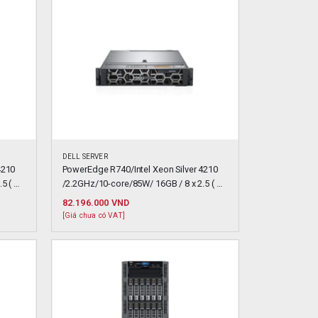
DELL SERVER
210 
PowerEdge R740/Intel Xeon Silver 4210 
 ( 
/2.2GHz/10-core/85W/ 16GB / 8 x 2.5 ( 
Hotplug )
82.196.000
VND
[Giá chưa có VAT]