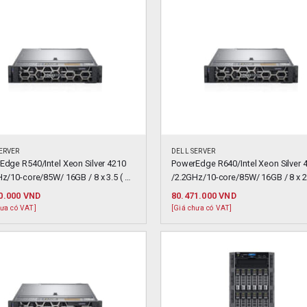
ERVER
DELL SERVER
dge R540/Intel Xeon Silver 4210 
PowerEdge R640/Intel Xeon Silver 4
z/10-core/85W/ 16GB / 8 x 3.5 ( 
/2.2GHz/10-core/85W/ 16GB / 8 x 2.5
ug )
Hotplug )
0.000
VND
80.471.000
VND
hưa có VAT]
[Giá chưa có VAT]