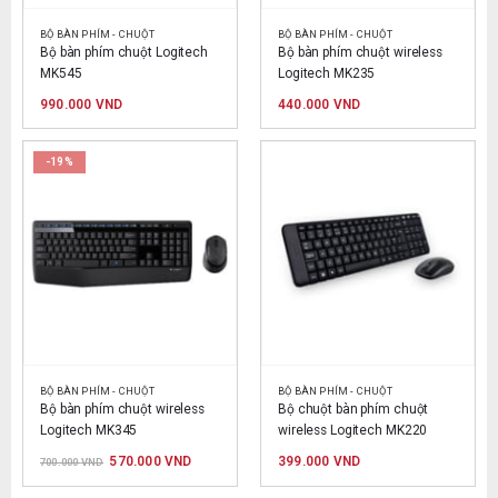
BỘ BÀN PHÍM - CHUỘT
BỘ BÀN PHÍM - CHUỘT
Bộ bàn phím chuột Logitech 
Bộ bàn phím chuột wireless 
MK545
Logitech MK235
990.000
VND
440.000
VND
-19%
BỘ BÀN PHÍM - CHUỘT
BỘ BÀN PHÍM - CHUỘT
Bộ bàn phím chuột wireless 
Bộ chuột bàn phím chuột 
Logitech MK345
wireless Logitech MK220
Giá
Giá
570.000
VND
399.000
VND
700.000
VND
gốc
hiện
là:
tại
700.000 VND.
là: