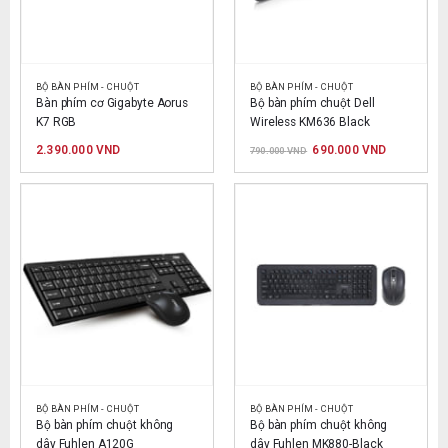
BỘ BÀN PHÍM - CHUỘT
BỘ BÀN PHÍM - CHUỘT
Bàn phím cơ Gigabyte Aorus 
Bộ bàn phím chuột Dell 
K7 RGB
Wireless KM636 Black
Giá
Giá
2.390.000
VND
690.000
VND
790.000
VND
gốc
hiện
là:
tại
790.000 VND.
là:
690.000 V
BỘ BÀN PHÍM - CHUỘT
BỘ BÀN PHÍM - CHUỘT
Bộ bàn phím chuột không 
Bộ bàn phím chuột không 
dây Fuhlen A120G
dây Fuhlen MK880-Black