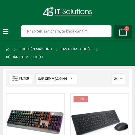
0
LINH KIỆN MÁY TÍNH
BAN PHÍM - CHUỘT
BỘ BÀN PHÍM - CHUỘT
FILTER
-13%