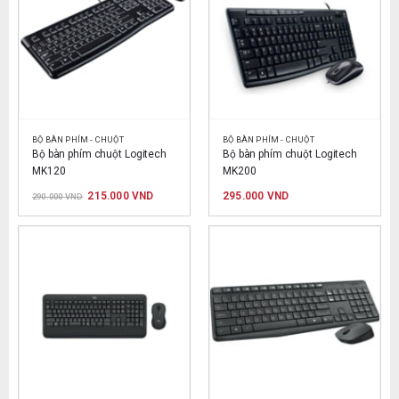
BỘ BÀN PHÍM - CHUỘT
BỘ BÀN PHÍM - CHUỘT
Bộ bàn phím chuột Logitech 
Bộ bàn phím chuột Logitech 
MK120
MK200
Giá
Giá
215.000
VND
295.000
VND
290.000
VND
gốc
hiện
là:
tại
290.000 VND.
là:
215.000 VND.