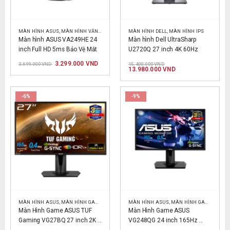
MÀN HÌNH ASUS
,
MÀN HÌNH VĂN PHÒNG
MÀN HÌNH DELL
,
MÀN HÌNH IPS
Màn hình ASUS VA249HE 24 
Màn hình Dell UltraSharp 
inch Full HD 5ms Bảo Vệ Mắt
U2720Q 27 inch 4K 60Hz
Giá
Giá
Giá
3.299.000
VND
3.699.000
VND
15.400.000
VND
gốc
hiện
gốc
Giá
13.980.000
VND
là:
tại
là:
hiện
3.699.000 VND.
là:
15.400.000 VND.
tại
3.299.000 VND.
là:
13.980.000 VND.
-6%
-9%
MÀN HÌNH ASUS
,
MÀN HÌNH GAMMING
MÀN HÌNH ASUS
,
MÀN HÌNH GAMMING
Màn Hình Game ASUS TUF 
Màn Hình Game ASUS 
Gaming VG27BQ 27 inch 2K 
VG248QG 24 inch 165Hz 