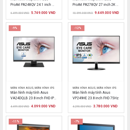
ProArt PA248QV 24.1 inch 
ProArt PA278QV 27 inch 2K 
IPS FHD – Chuyên Đồ Họa
IPS – Chuyên đồ họa
Giá
Giá
Giá
Giá
5.749.000
VND
9.449.000
VND
6.499.000
VND
10.099.000
VND
gốc
hiện
gốc
hiện
là:
tại
là:
tại
6.499.000 VND.
là:
10.099.000 VND.
là:
5.749.000 VND.
9.449.
-9%
-12%
MÀN HÌNH ASUS
,
MÀN HÌNH IPS
MÀN HÌNH ASUS
,
MÀN HÌNH IPS
Màn hình máy tính Asus 
Màn hình máy tính Asus 
VA24DQLB 23.8 inch FHD IPS 
VP249HE 23.8 inch FHD 75Hz
75Hz
Giá
Giá
Giá
Giá
4.099.000
VND
3.780.000
VND
4.499.000
VND
4.290.000
VND
gốc
hiện
gốc
hiện
là:
tại
là:
tại
4.499.000 VND.
là:
4.290.000 VND.
là:
4.099.000 VND.
3.780.0
-11%
-7%