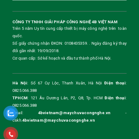
CÔNG TY TNHH GIẢI PHÁP CÔNG NGHỆ 4B VIỆT NAM
Trên 5 năm Uy tín cung cấp thiết bị máy công nghệ trên toàn
quốc.
Số giấy chứng nhận ĐKDN: 0108435359. . Ngày đăng ký thay
đổi gần nhất: 19/09/2018.
Cơ quan cấp: Sở kế hoạch và đầu tư thành phố Hà Nội.
Hà Nội
: Số 67 Cự Lộc, Thanh Xuân, Hà Nội
Điện thoại
:
0825.066.388
TPHCM
: 121 Âu Dương Lân, P2, Q8, Tp. HCM
Điện thoại
:
0825.066.388
Email:
4bvietnam@maychuvacongnghe.vn
-
cskh.
4bvietnam@maychuvacongnghe.vn