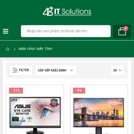
0
MÀN HÌNH MÁY TÍNH
FILTER
-11%
-9%