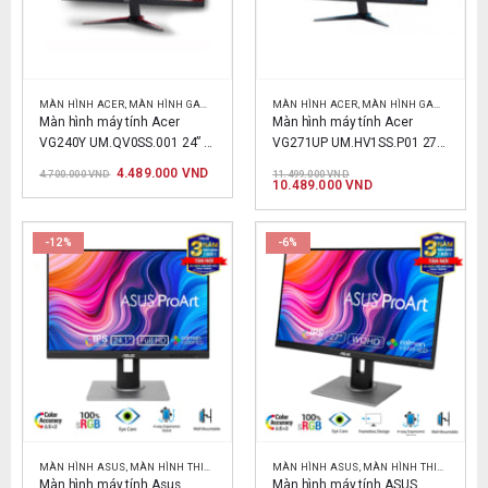
MÀN HÌNH ACER
,
MÀN HÌNH GAMMING
,
MÀN HÌNH IPS
MÀN HÌNH ACER
,
MÀN HÌNH GAMMING
,
M
Màn hình máy tính Acer 
Màn hình máy tính Acer 
VG240Y UM.QV0SS.001 24” 
VG271UP UM.HV1SS.P01 27” 
Full HD 75Hz Gaming
QHD Gaming – 2K
Giá
Giá
Giá
4.489.000
VND
4.700.000
VND
11.499.000
VND
gốc
hiện
gốc
Giá
10.489.000
VND
là:
tại
là:
hiện
4.700.000 VND.
là:
11.499.000 VND.
tại
4.489.000 VND.
là:
10.489.000 VND.
-12%
-6%
MÀN HÌNH ASUS
,
MÀN HÌNH THIẾT KẾ
MÀN HÌNH ASUS
,
MÀN HÌNH THIẾT KẾ
Màn hình máy tính Asus 
Màn hình máy tính ASUS 