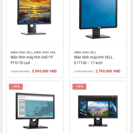
MÀN HÌNH DELL
,
MÀN HÌNH VĂN PHÒNG
MÀN HÌNH DELL
Màn hình máy tính Dell 19″ 
Màn hình máy tính DELL 
P1917S Led
E1715S – 17 inch
Giá
Giá
Giá
Giá
3.990.000
VND
2.790.000
VND
4.499.000
VND
2.990.000
VND
gốc
hiện
gốc
hiện
là:
tại
là:
tại
4.499.000 VND.
là:
2.990.000 VND.
là:
3.990.000 VND.
2.790.0
-10%
-10%