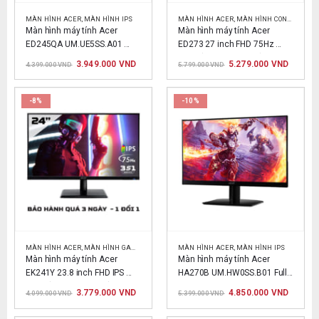
MÀN HÌNH ACER
,
MÀN HÌNH IPS
MÀN HÌNH ACER
,
MÀN HÌNH CONG
,
MÀN H
Màn hình máy tính Acer 
Màn hình máy tính Acer 
ED245QA UM.UE5SS.A01 
ED273 27 inch FHD 75Hz 
23.6 inch
Cong (UM.HE3SS.002)
Giá
Giá
Giá
Giá
3.949.000
VND
5.279.000
VND
4.399.000
VND
5.799.000
VND
gốc
hiện
gốc
hiện
là:
tại
là:
tại
4.399.000 VND.
là:
5.799.000 VND.
là:
3.949.000 VND.
5.279.0
-8%
-10%
MÀN HÌNH ACER
,
MÀN HÌNH GAMMING
,
MÀN HÌNH IPS
MÀN HÌNH ACER
,
MÀN HÌNH IPS
Màn hình máy tính Acer 
Màn hình máy tính Acer 
EK241Y 23.8 inch FHD IPS 
HA270B UM.HW0SS.B01 Full 
75Hz (UM.QE1SS.003)
HD
Giá
Giá
Giá
Giá
3.779.000
VND
4.850.000
VND
4.099.000
VND
5.399.000
VND
gốc
hiện
gốc
hiện
là:
tại
là:
tại
4.099.000 VND.
là:
5.399.000 VND.
là: