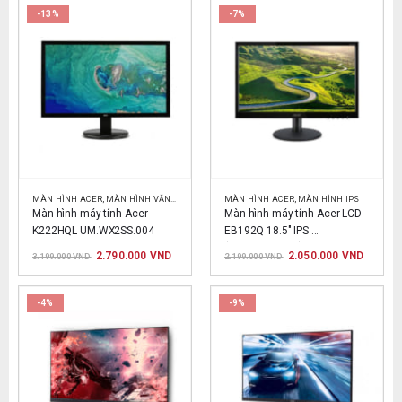
3.779.000 VND.
4.850.0
-13%
-7%
MÀN HÌNH ACER
,
MÀN HÌNH VĂN PHÒNG
MÀN HÌNH ACER
,
MÀN HÌNH IPS
Màn hình máy tính Acer 
Màn hình máy tính Acer LCD 
K222HQL UM.WX2SS.004
EB192Q 18.5″ IPS 
(UM.XE2SS.A03)
Giá
Giá
Giá
Giá
2.790.000
VND
2.050.000
VND
3.199.000
VND
2.199.000
VND
gốc
hiện
gốc
hiện
là:
tại
là:
tại
3.199.000 VND.
là:
2.199.000 VND.
là:
2.790.000 VND.
2.050.0
-4%
-9%