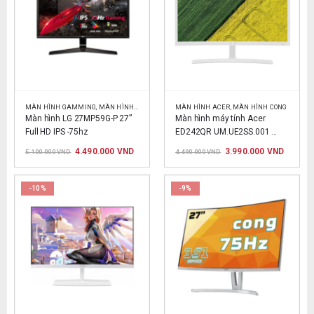
MÀN HÌNH GAMMING
,
MÀN HÌNH IPS
,
MÀN HÌNH LG
MÀN HÌNH ACER
,
MÀN HÌNH CONG
Màn hình LG 27MP59G-P 27” 
Màn hình máy tính Acer 
Full HD IPS -75hz
ED242QR UM.UE2SS.001 
23.6inch FHD 75Hz
Giá
Giá
Giá
Giá
4.490.000
VND
3.990.000
VND
5.100.000
VND
4.490.000
VND
gốc
hiện
gốc
hiện
là:
tại
là:
tại
5.100.000 VND.
là:
4.490.000 VND.
là:
4.490.000 VND.
3.990.0
-10%
-9%