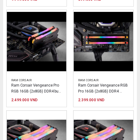
RAM CORSAIR
RAM CORSAIR
Ram Corsair Vengeance Pro 
Ram Corsair Vengeance RGB 
RGB 16GB (2x8GB) DDR4 bus 
Pro 16GB (2x8GB) DDR4 
3200Mhz
3000MHz
2.499.000
VND
2.399.000
VND