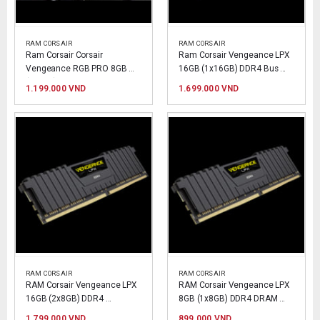
RAM CORSAIR
RAM CORSAIR
Ram Corsair Corsair 
Ram Corsair Vengeance LPX 
Vengeance RGB PRO 8GB 
16GB (1x16GB) DDR4 Bus 
(1x8GB) DDR4 3000MHz
3000 MHz Black
1.199.000
VND
1.699.000
VND
RAM CORSAIR
RAM CORSAIR
RAM Corsair Vengeance LPX 
RAM Corsair Vengeance LPX 
16GB (2x8GB) DDR4 
8GB (1x8GB) DDR4 DRAM 
2666MHz Black
2666MHz Black
1.799.000
VND
899.000
VND