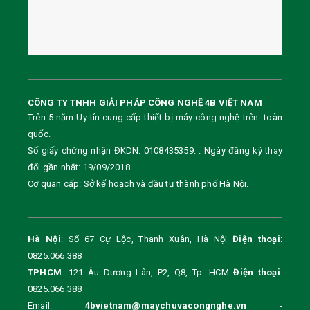
CÔNG TY TNHH GIẢI PHÁP CÔNG NGHỆ 4B VIỆT NAM
Trên 5 năm Uy tín cung cấp thiết bị máy công nghệ trên toàn
quốc.
Số giấy chứng nhận ĐKDN: 0108435359. . Ngày đăng ký thay
đổi gần nhất: 19/09/2018.
Cơ quan cấp: Sở kế hoạch và đầu tư thành phố Hà Nội.
Hà Nội
: Số 67 Cự Lộc, Thanh Xuân, Hà Nội
Điện thoại
:
0825.066.388
TPHCM
: 121 Âu Dương Lân, P2, Q8, Tp. HCM
Điện thoại
:
0825.066.388
Email:
4bvietnam@maychuvacongnghe.vn
-