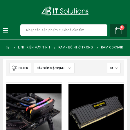
0
LINH KIỆN MÁY TÍNH
RAM - BỘ NHỚ TRONG
RAM CORSAIR
FILTER