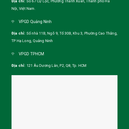
Địa chỉ:
Số 67 Cự Lộc, Phường Thanh Xuân, Thành phố Hà
Nội
,
Việt Nam
.
VPGD Quảng Ninh
Địa chỉ:
Số nhà 11B, Ngõ 9, Tổ 30B, Khu 3, Phường Cao Thắng,
TP Hạ Long, Quảng Ninh
VPGD TPHCM
Địa chỉ:
121 Âu Dương Lân, P2, Q8, Tp. HCM