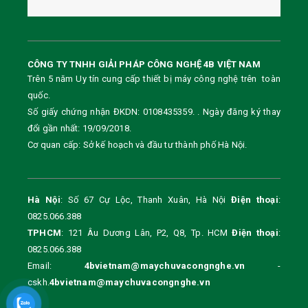
CÔNG TY TNHH GIẢI PHÁP CÔNG NGHỆ 4B VIỆT NAM
Trên 5 năm Uy tín cung cấp thiết bị máy công nghệ trên toàn
quốc.
Số giấy chứng nhận ĐKDN: 0108435359. . Ngày đăng ký thay
đổi gần nhất: 19/09/2018.
Cơ quan cấp: Sở kế hoạch và đầu tư thành phố Hà Nội.
Hà Nội
: Số 67 Cự Lộc, Thanh Xuân, Hà Nội
Điện thoại
:
0825.066.388
TPHCM
: 121 Âu Dương Lân, P2, Q8, Tp. HCM
Điện thoại
:
0825.066.388
Email:
4bvietnam@maychuvacongnghe.vn
-
cskh.
4bvietnam@maychuvacongnghe.vn