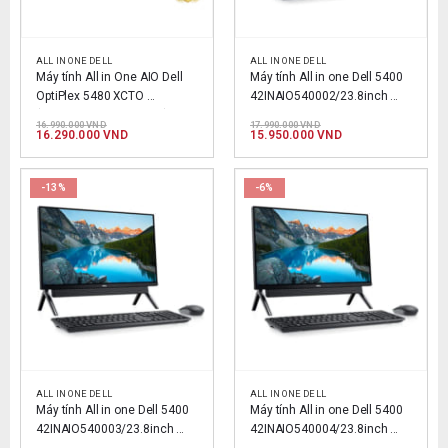
ALL IN ONE DELL
ALL IN ONE DELL
Máy tính All in One AIO Dell 
Máy tính All in one Dell 5400 
OptiPlex 5480 XCTO 
42INAIO540002/23.8inch 
(23.8″/Core i3/4GB/1TB) – 
/core i3/8GB/256G 
Giá
Giá
16.990.000
VND
17.990.000
VND
không cảm ứng
gốc
Giá
SSD/windows 10 home
gốc
Giá
16.290.000
VND
15.950.000
VND
là:
hiện
là:
hiện
16.990.000 VND.
tại
17.990.000 VND.
tại
là:
là:
16.290.000 VND.
15.950.000 VND.
-13%
-6%
ALL IN ONE DELL
ALL IN ONE DELL
Máy tính All in one Dell 5400 
Máy tính All in one Dell 5400 
42INAIO540003/23.8inch 
42INAIO540004/23.8inch 