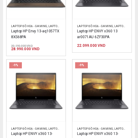
LAPTOP ĐỒ HOẠ - GAMING
,
LAPTOP HP
,
LAPTOP SINH VIÊN
LAPTOP ĐỒ HOẠ - GAMING
,
LAPTOP VĂN PHÒNG
,
LAPTOP HP
,
LAPT
Laptop HP Envy 13-aq1057TX 
Laptop HP ENVY x360 13 
8XS68PA
ar0071AU 6ZF30PA
Giá
22.099.000
VND
30.190.000
VND
gốc
Giá
28.990.000
VND
là:
hiện
30.190.000 VND.
tại
là:
28.990.000 VND.
-9%
-9%
LAPTOP ĐỒ HOẠ - GAMING
,
LAPTOP HP
,
LAPTOP SINH VIÊN
LAPTOP ĐỒ HOẠ - GAMING
,
LAPTOP VĂN PHÒNG
,
LAPTOP HP
,
LAPT
Laptop HP ENVY x360 13-
Laptop HP ENVY x360 13-