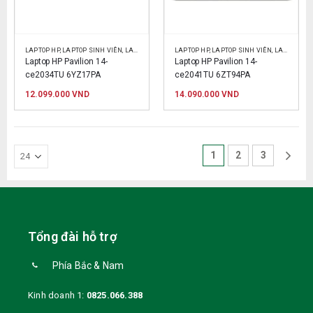
LAPTOP HP
,
LAPTOP SINH VIÊN
,
LAPTOP VĂN PHÒNG
LAPTOP HP
,
LAPTOP SINH VIÊN
,
LAPTOP VĂN PHÒNG
Laptop HP Pavilion 14-
Laptop HP Pavilion 14-
ce2034TU 6YZ17PA
ce2041TU 6ZT94PA
12.099.000
VND
14.090.000
VND
1
2
3
Tổng đài hỗ trợ
Phía Bắc & Nam
Kinh doanh 1:
0825.066.388