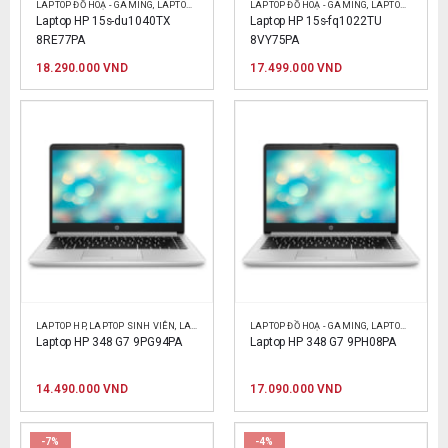
LAPTOP ĐỒ HOẠ - GAMING
,
LAPTOP HP
,
LAPTOP SINH VIÊN
LAPTOP ĐỒ HOẠ - GAMING
,
LAPTOP VĂN PHÒNG
,
LAPTOP HP
,
LAPT
Laptop HP 15s-du1040TX 
Laptop HP 15s-fq1022TU 
8RE77PA
8VY75PA
18.290.000
VND
17.499.000
VND
LAPTOP HP
,
LAPTOP SINH VIÊN
,
LAPTOP VĂN PHÒNG
LAPTOP ĐỒ HOẠ - GAMING
,
LAPTOP HP
,
LAPT
Laptop HP 348 G7 9PG94PA
Laptop HP 348 G7 9PH08PA
14.490.000
VND
17.090.000
VND
-7%
-4%