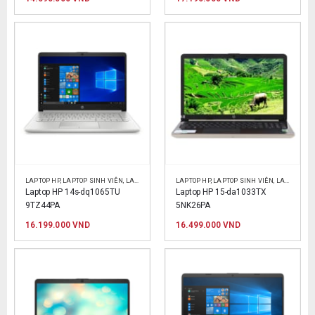
LAPTOP HP
,
LAPTOP SINH VIÊN
,
LAPTOP VĂN PHÒNG
LAPTOP HP
,
LAPTOP SINH VIÊN
,
LAPTOP VĂN PHÒNG
Laptop HP 14s-dq1065TU 
Laptop HP 15-da1033TX 
9TZ44PA
5NK26PA
16.199.000
VND
16.499.000
VND