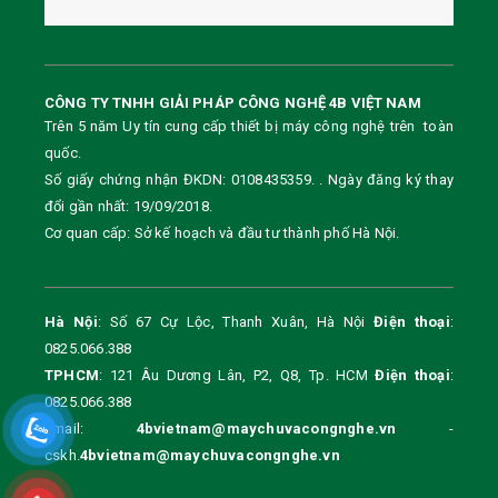
CÔNG TY TNHH GIẢI PHÁP CÔNG NGHỆ 4B VIỆT NAM
Trên 5 năm Uy tín cung cấp thiết bị máy công nghệ trên toàn
quốc.
Số giấy chứng nhận ĐKDN: 0108435359. . Ngày đăng ký thay
đổi gần nhất: 19/09/2018.
Cơ quan cấp: Sở kế hoạch và đầu tư thành phố Hà Nội.
Hà Nội
: Số 67 Cự Lộc, Thanh Xuân, Hà Nội
Điện thoại
:
0825.066.388
TPHCM
: 121 Âu Dương Lân, P2, Q8, Tp. HCM
Điện thoại
:
0825.066.388
Email:
4bvietnam@maychuvacongnghe.vn
-
cskh.
4bvietnam@maychuvacongnghe.vn