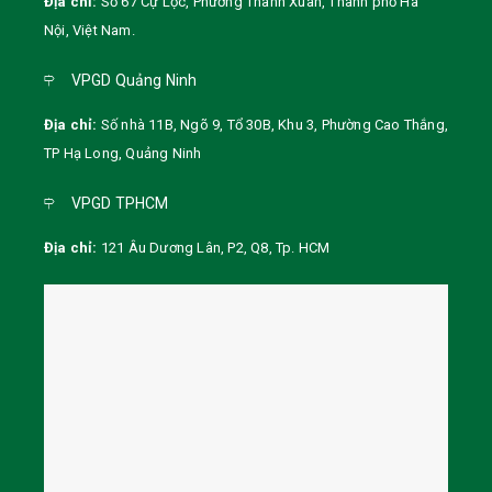
Địa chỉ:
Số 67 Cự Lộc, Phường Thanh Xuân, Thành phố Hà
Nội
,
Việt Nam
.
VPGD Quảng Ninh
Địa chỉ:
Số nhà 11B, Ngõ 9, Tổ 30B, Khu 3, Phường Cao Thắng,
TP Hạ Long, Quảng Ninh
VPGD TPHCM
Địa chỉ:
121 Âu Dương Lân, P2, Q8, Tp. HCM