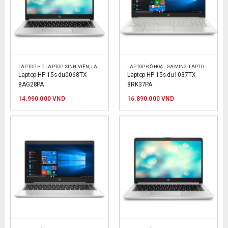
LAPTOP HP
,
LAPTOP SINH VIÊN
,
LAPTOP VĂN PHÒNG
LAPTOP ĐỒ HOẠ - GAMING
,
LAPTOP HP
,
LAPT
Laptop HP 15s-du0068TX 
Laptop HP 15s-du1037TX 
8AG28PA
8RK37PA
14.990.000
VND
16.890.000
VND