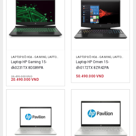
LAPTOP ĐỒ HOẠ - GAMING
,
LAPTOP HP
,
LAPTOP SINH VIÊN
LAPTOP ĐỒ HOẠ - GAMING
,
LAPTOP VĂN PHÒNG
,
LAPTOP HP
,
LAPT
Laptop HP Gaming 15-
Laptop HP Omen 15-
dk0231TX 8DS89PA
dh0172TX 8ZR42PA
Giá
50.490.000
VND
24.499.000
VND
gốc
Giá
20.490.000
VND
là:
hiện
24.499.000 VND.
tại
là:
20.490.000 VND.