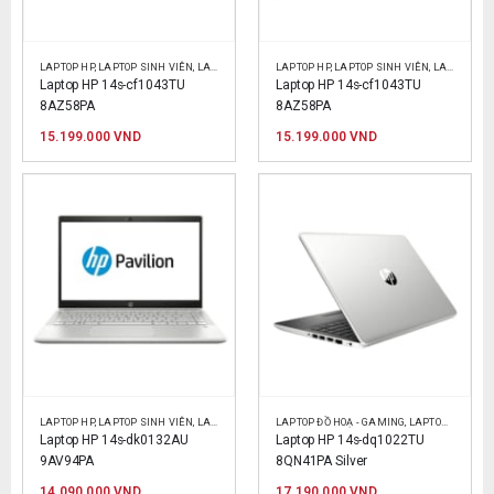
LAPTOP HP
,
LAPTOP SINH VIÊN
,
LAPTOP VĂN PHÒNG
LAPTOP HP
,
LAPTOP SINH VIÊN
,
LAPTOP VĂN PHÒNG
Laptop HP 14s-cf1043TU 
Laptop HP 14s-cf1043TU 
8AZ58PA
8AZ58PA
15.199.000
VND
15.199.000
VND
LAPTOP HP
,
LAPTOP SINH VIÊN
,
LAPTOP VĂN PHÒNG
LAPTOP ĐỒ HOẠ - GAMING
,
LAPTOP HP
,
LAPT
Laptop HP 14s-dk0132AU 
Laptop HP 14s-dq1022TU 
9AV94PA
8QN41PA Silver
14.090.000
VND
17.190.000
VND