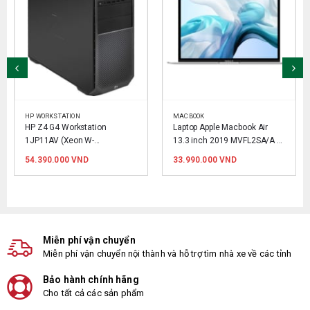
HP WORKSTATION
MACBOOK
HP Z4 G4 Workstation 
Laptop Apple Macbook Air 
1JP11AV (Xeon W-
13.3 inch 2019 MVFL2SA/A 
2125,8GB,1TB,P620 
Silver
54.390.000
VND
33.990.000
VND
2GB,Win10 pro)
D.
Miễn phí vận chuyển
Miễn phí vận chuyển nội thành và hỗ trợ tìm nhà xe về các tỉnh
Bảo hành chính hãng
Cho tất cả các sản phẩm