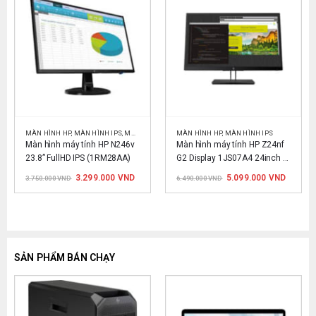
MÀN HÌNH HP
,
MÀN HÌNH VĂN PHÒNG
,
MÀN HÌNH IPS
,
MÀN HÌNH VĂN PHÒNG
MÀN HÌNH HP
,
MÀN HÌNH IPS
Màn hình máy tính HP N246v 
Màn hình máy tính HP Z24nf 
23.8” FullHD IPS (1RM28AA)
G2 Display 1JS07A4 24inch 
FHD 60Hz
Giá
Giá
Giá
Giá
3.299.000
VND
5.099.000
VND
3.750.000
VND
6.490.000
VND
n
gốc
hiện
gốc
hiện
là:
tại
là:
tại
3.750.000 VND.
là:
6.490.000 VND.
là:
90.000 VND.
3.299.000 VND.
5.099.0
SẢN PHẨM BÁN CHẠY