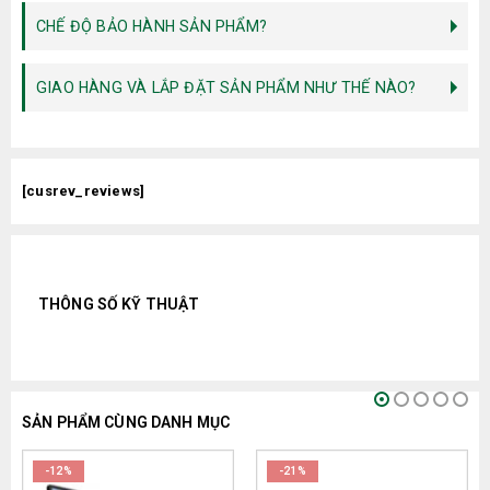
CHẾ ĐỘ BẢO HÀNH SẢN PHẨM?
GIAO HÀNG VÀ LẮP ĐẶT SẢN PHẨM NHƯ THẾ NÀO?
[cusrev_reviews]
THÔNG SỐ KỸ THUẬT
SẢN PHẨM CÙNG DANH MỤC
-12%
-21%