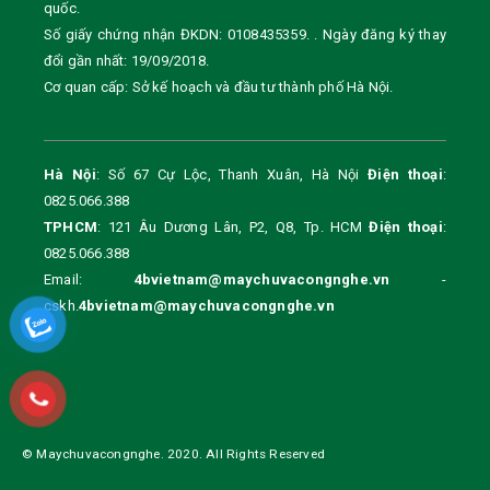
quốc.
Số giấy chứng nhận ĐKDN: 0108435359. . Ngày đăng ký thay
đổi gần nhất: 19/09/2018.
Cơ quan cấp: Sở kế hoạch và đầu tư thành phố Hà Nội.
Hà Nội
: Số 67 Cự Lộc, Thanh Xuân, Hà Nội
Điện thoại
:
0825.066.388
TPHCM
: 121 Âu Dương Lân, P2, Q8, Tp. HCM
Điện thoại
:
0825.066.388
Email:
4bvietnam@maychuvacongnghe.vn
-
cskh.
4bvietnam@maychuvacongnghe.vn
© Maychuvacongnghe. 2020. All Rights Reserved