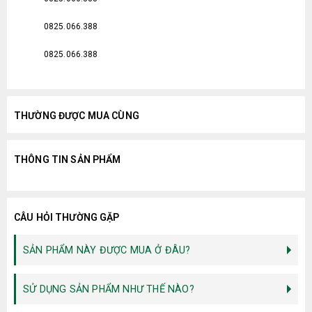
0825.066.388
0825.066.388
THƯỜNG ĐƯỢC MUA CÙNG
THÔNG TIN SẢN PHẨM
CÂU HỎI THƯỜNG GẶP
SẢN PHẨM NÀY ĐƯỢC MUA Ở ĐÂU?
SỬ DỤNG SẢN PHẨM NHƯ THẾ NÀO?