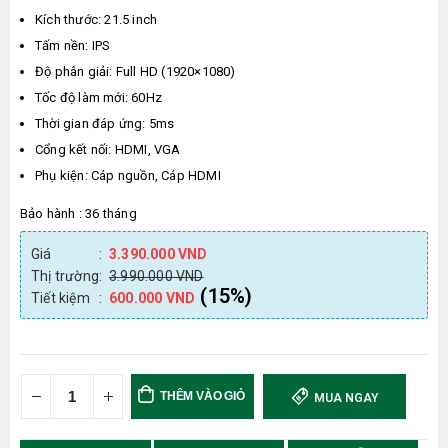
Kích thước: 21.5 inch
Tấm nền: IPS
Độ phân giải: Full HD (1920×1080)
Tốc độ làm mới: 60Hz
Thời gian đáp ứng: 5ms
Cổng kết nối: HDMI, VGA
Phụ kiện: Cáp nguồn, Cáp HDMI
Bảo hành : 36 tháng
Giá
:
3.390.000
VND
Thị trường
:
3.990.000
VND
(15%)
Tiết kiệm
:
600.000
VND
THÊM VÀO GIỎ 
MUA NGAY
HÀNG