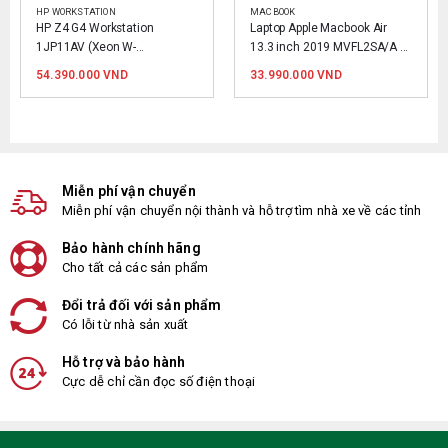
HP WORKSTATION
MACBOOK
HP Z4 G4 Workstation 
Laptop Apple Macbook Air 
1JP11AV (Xeon W-
13.3 inch 2019 MVFL2SA/A 
2125,8GB,1TB,P620 
Silver
54.390.000
VND
33.990.000
VND
2GB,Win10 pro)
D.
Miễn phí vận chuyển
Miễn phí vận chuyển nội thành và hỗ trợ tìm nhà xe về các tỉnh
Bảo hành chính hãng
Cho tất cả các sản phẩm
Đổi trả đối với sản phẩm
Có lỗi từ nhà sản xuất
Hỗ trợ và bảo hành
Cực dễ chỉ cần đọc số điện thoại