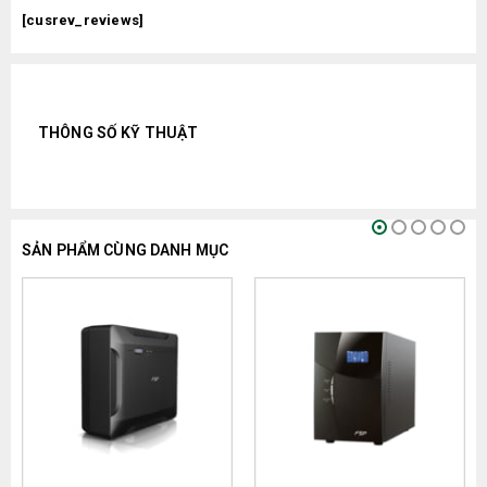
[cusrev_reviews]
THÔNG SỐ KỸ THUẬT
SẢN PHẨM CÙNG DANH MỤC