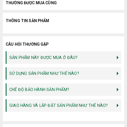
THƯỜNG ĐƯỢC MUA CÙNG
THÔNG TIN SẢN PHẨM
CÂU HỎI THƯỜNG GẶP
SẢN PHẨM NÀY ĐƯỢC MUA Ở ĐÂU?
SỬ DỤNG SẢN PHẨM NHƯ THẾ NÀO?
CHẾ ĐỘ BẢO HÀNH SẢN PHẨM?
GIAO HÀNG VÀ LẮP ĐẶT SẢN PHẨM NHƯ THẾ NÀO?