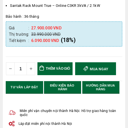
Santak Rack Mount True – Online C3KR 3kVA / 2.1kW
Bảo hành : 36 tháng
Giá
:
27.900.000
VND
Thị trường
:
33.990.000
VND
(18%)
Tiết kiệm
:
6.090.000
VND
THÊM VÀO GIỎ 
MUA NGAY
HÀNG
ĐIỀU KIỆN BẢO 
HƯỚNG DẪN MUA 
TƯ VẤN LẮP ĐẶT
HÀNH
HÀNG
Miễn phí vận chuyển nội thành Hà Nội. Hỗ trợ giao hàng toàn
quốc
Lắp đặt miễn phí nội thành Hà Nội